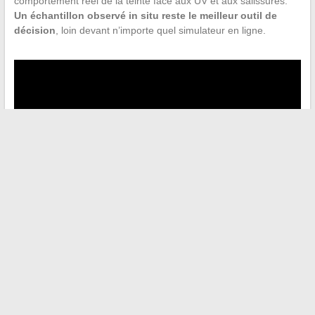
comportement réel de la teinte face aux UV et aux salissures.
Un échantillon observé in situ reste le meilleur outil de
décision
, loin devant n’importe quel simulateur en ligne.
←
Les dernières tendances et infos incontournables à suivre
dans l’actualité culture et société